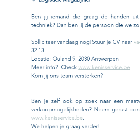
Ben jij iemand die graag de handen uit
techniek? Dan ben jij de persoon die we z
Solliciteer vandaag nog!Stuur je CV naar 
va
32 13
Locatie: Ouland 9, 2030 Antwerpen
Meer info?  Check 
www.kenisservice.be
Kom jij ons team versterken?
Ben je zelf ook op zoek naar een maatw
verkoopmogelijkheden? Neem gerust cont
www.kenisservice.be
.
We helpen je graag verder!