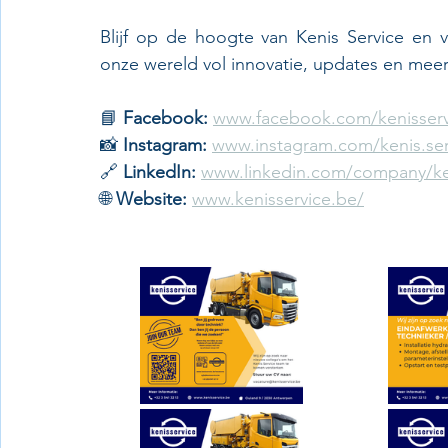
Blijf op de hoogte van Kenis Service en v
onze wereld vol innovatie, updates en meer
📘 
Facebook:
www.facebook.com/kenisserv
📸 
Instagram:
www.instagram.com/kenis.ser
🔗 
LinkedIn:
www.linkedin.com/company/ke
🌐 
Website:
www.kenisservice.be/