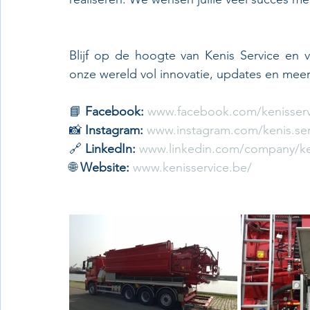
Blijf op de hoogte van Kenis Service en v
onze wereld vol innovatie, updates en meer
📘 
Facebook:
www.facebook.com/kenisserv
📸 
Instagram:
www.instagram.com/kenis.ser
🔗 
LinkedIn:
www.linkedin.com/company/ke
🌐 
Website:
www.kenisservice.be/