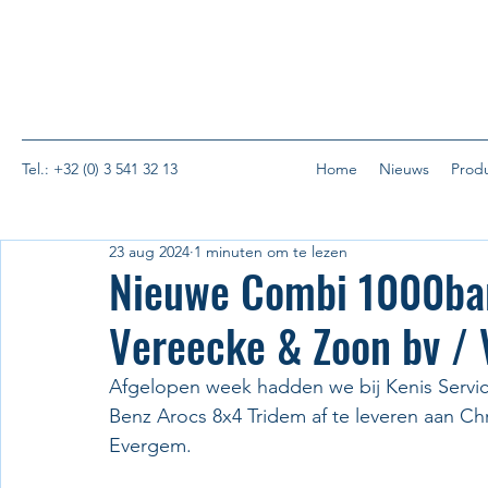
Tel.: +32 (0) 3 541 32 13
Home
Nieuws
Prod
23 aug 2024
1 minuten om te lezen
Nieuwe Combi 1000bar
Vereecke & Zoon bv / 
Afgelopen week hadden we bij Kenis Serv
Benz Arocs 8x4 Tridem af te leveren aan Ch
Evergem.