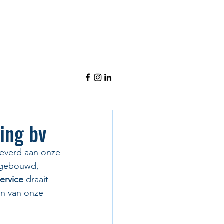
ing bv
leverd aan onze 
 gebouwd, 
ervice
 draait 
en van onze 