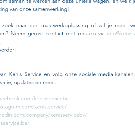
 om samen te werken aan deze unieke wagen, en we kijke
tting van onze samenwerking!
 zoek naar een maatwerkoplossing of wil je meer we
en? Neem gerust contact met ons op via 
info@keniss
.
verder!
van Kenis Service en volg onze sociale media kanalen. 
vatie, updates en meer.
acebook.com/kenisservicebv
stagram.com/kenis.service/
kedin.com/company/kenisservicebv/
sservice.be/