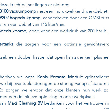
 deze krachtpatser liegen er niet om:
R3100 vacuümpomp
 met een indrukwekkend werkdebiet 
P302 hogedrukpomp
, aangedreven door een OMSI-tuss
r en een debiet van 146 liter/min.
 hogedrukpomp
, goed voor een werkdruk van 200 bar bij
ertanks
 die zorgen voor een optimale gewichtsverde
sel: een dubbel haspel dat open kan zwenken, plus een 
e hebben we onze 
Kenis Remote Module
 geïnstalleer
we bij eventuele storingen de sturing vanop afstand mo
 Zo zorgen we ervoor dat onze klanten hun werk zon
met een definitieve oplossing in onze werkplaats.
van 
Maxi Cleaning BV
 bedanken voor het vertrouwen in