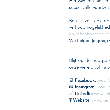
Het was een plezier
succesvolle voortze
Ben je zelf ook op
verkoopmogelijkhed
www.kenisservice.be
We helpen je graag 
Blijf op de hoogte 
onze wereld vol inno
📘 
Facebook:
www.f
📸 
Instagram:
www.in
🔗 
LinkedIn:
www.lin
🌐 
Website:
www.keni