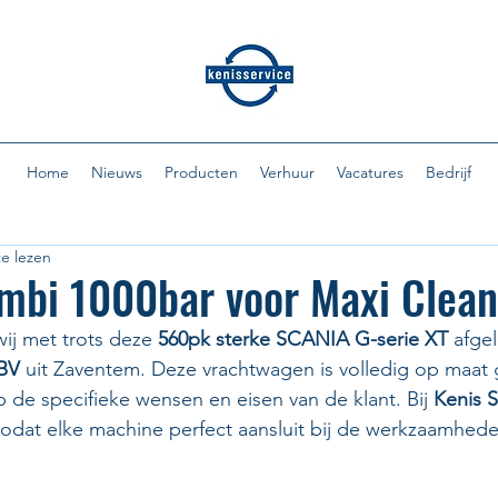
Home
Nieuws
Producten
Verhuur
Vacatures
Bedrijf
e lezen
mbi 1000bar voor Maxi Clean
j met trots deze 
560pk sterke SCANIA G-serie XT
 afge
 BV
 uit Zaventem. Deze vrachtwagen is volledig op maat
de specifieke wensen en eisen van de klant. Bij 
Kenis S
zodat elke machine perfect aansluit bij de werkzaamhed