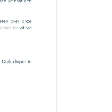
n uit naar een 
ten over onze 
ervice.be
 of via 
Duik dieper in 