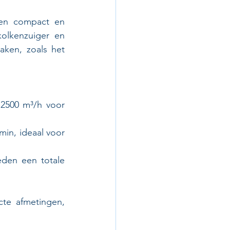
n compact en 
olkenzuiger en 
ken, zoals het 
 m³/h voor 		   
in, ideaal voor 
den een totale 
te afmetingen, 