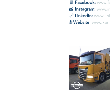
📘 
Facebook:
www.f
📸 
Instagram:
www.in
🔗 
LinkedIn:
www.lin
🌐 
Website:
www.keni