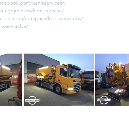
acebook.com/kenisservicebv
stagram.com/kenis.service/
kedin.com/company/kenisservicebv/
sservice.be/