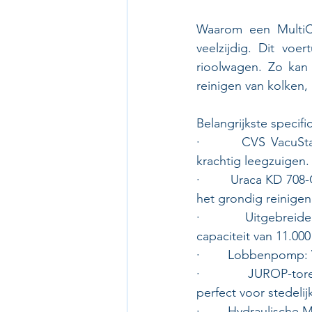
Waarom een MultiC
veelzijdig. Dit voe
rioolwagen. Zo kan 
reinigen van kolken, 
Belangrijkste specific
·        CVS VacuSt
krachtig leegzuigen.
·        Uraca KD 70
het grondig reinigen 
·        Uitgebreid
capaciteit van 11.000 l
·        Lobbenpomp: 
·        JUROP-tore
perfect voor stedeli
·        Hydraulisch