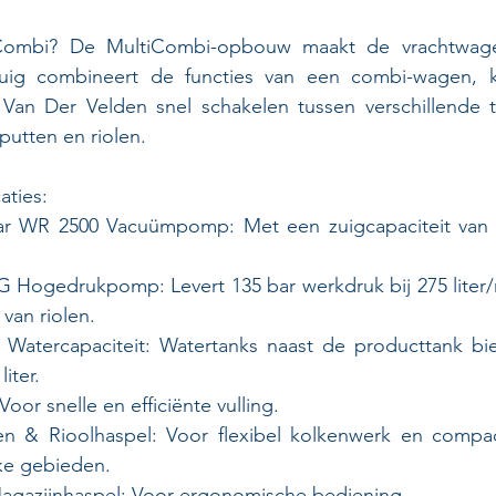
ombi? De MultiCombi-opbouw maakt de vrachtwage
rtuig combineert de functies van een combi-wagen, k
Van Der Velden snel schakelen tussen verschillende ta
putten en riolen.
aties:
ar WR 2500 Vacuümpomp: Met een zuigcapaciteit van 2500
8-G Hogedrukpomp: Levert 135 bar werkdruk bij 275 liter/m
van riolen.
e Watercapaciteit: Watertanks naast de producttank bie
iter.
Voor snelle en efficiënte vulling.
n & Rioolhaspel: Voor flexibel kolkenwerk en compac
jke gebieden.
e Magazijnhaspel: Voor ergonomische bediening.