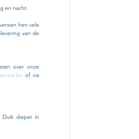
ag en nacht.
ensen hen vele 
levering van de 
ten over onze 
ervice.be
 of via 
Duik dieper in 