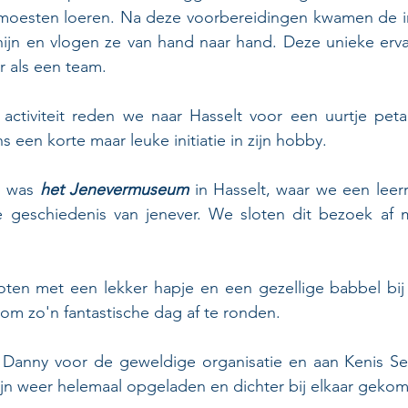
moesten loeren. Na deze voorbereidingen kwamen de 
hijn en vlogen ze van hand naar hand. Deze unieke erva
ar als een team.
ctiviteit reden we naar Hasselt voor een uurtje peta
s een korte maar leuke initiatie in zijn hobby.
 was 
het Jenevermuseum
 in Hasselt, waar we een leerr
e geschiedenis van jenever. We sloten dit bezoek af me
ten met een lekker hapje en een gezellige babbel bij
om zo'n fantastische dag af te ronden.
Danny voor de geweldige organisatie en aan Kenis Ser
jn weer helemaal opgeladen en dichter bij elkaar gekom