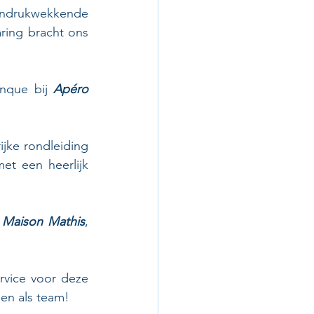
indrukwekkende 
ring bracht ons 
nque bij 
Apéro 
ijke rondleiding 
t een heerlijk 
 
Maison Mathis
, 
vice voor deze 
en als team!