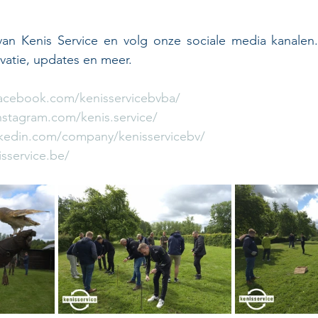
van Kenis Service en volg onze sociale media kanalen. 
vatie, updates en meer.
acebook.com/kenisservicebvba/
stagram.com/kenis.service/
kedin.com/company/kenisservicebv/
sservice.be/