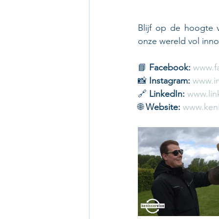
Blijf op de hoogte 
onze wereld vol inno
📘 
Facebook:
www.f
📸 
Instagram:
www.in
🔗 
LinkedIn:
www.lin
🌐 
Website:
www.keni