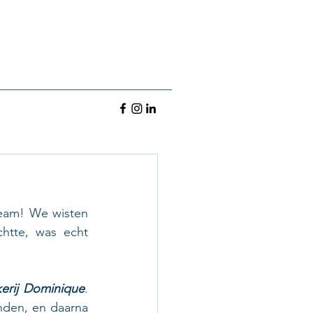
eam! We wisten 
tte, was echt 
kerij Dominique
. 
den, en daarna 